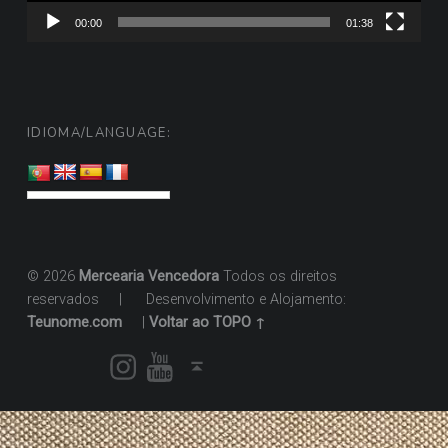
00:00
01:38
IDIOMA/LANGUAGE:
© 2026
Mercearia Vencedora
Todos os direitos
reservados
|
Desenvolvimento e Alojamento:
Teunome.com
|
Voltar ao TOPO ↑
Instagram
Youtube
Voltar ao topo ↑