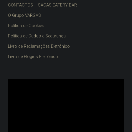
CONTACTOS – SACAS EATERY BAR
O Grupo VARGAS
Política de Cookies
Política de Dados e Segurança
Livro de Reclamações Eletrónico
Livro de Elogios Eletrónico
Reprodutor
de
vídeo