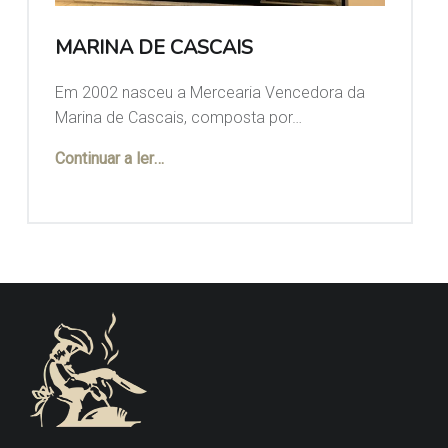
MARINA DE CASCAIS
Em 2002 nasceu a Mercearia Vencedora da
Marina de Cascais, composta por…
“MARINA de CASCAIS”
Continuar a ler
…
FOOTER SIDEBAR