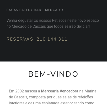
SACAS EATERY BAR – MERCADO
Venha degustar os nossos Petiscos neste novo espaço
no Mercado de Cascais que todos se irão deliciar!
RESERVAS:
210 144 311
BEM-VINDO
Em 2002 nasceu a
Mercearia Vencedora
na Marina
de Cascais, composta por duas salas de refeições
interiores e de uma esplanada exterior, tendo como