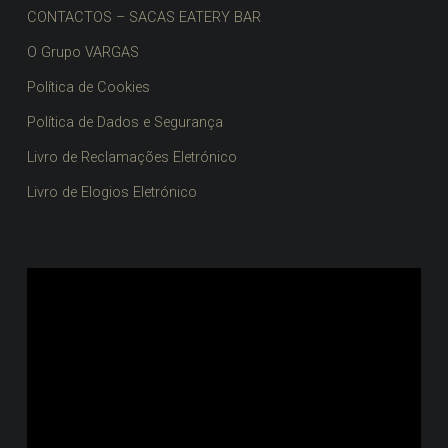
CONTACTOS – SACAS EATERY BAR
O Grupo VARGAS
Política de Cookies
Política de Dados e Segurança
Livro de Reclamações Eletrónico
Livro de Elogios Eletrónico
Reprodutor
de
vídeo