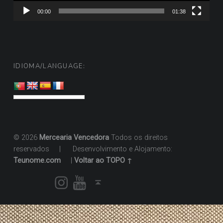
00:00
01:38
IDIOMA/LANGUAGE:
© 2026
Mercearia Vencedora
Todos os direitos
reservados
|
Desenvolvimento e Alojamento:
Teunome.com
|
Voltar ao TOPO ↑
Instagram
Youtube
Voltar ao topo ↑