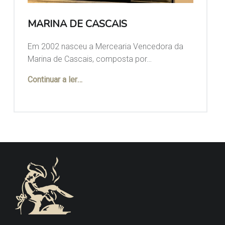
MARINA DE CASCAIS
Em 2002 nasceu a Mercearia Vencedora da
Marina de Cascais, composta por…
“MARINA de CASCAIS”
Continuar a ler
…
FOOTER SIDEBAR