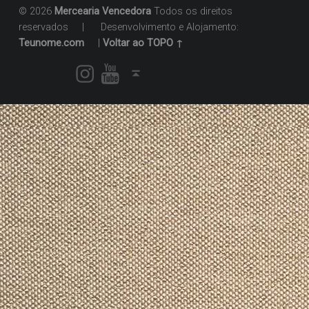
© 2026
Mercearia Vencedora
Todos os direitos
reservados
|
Desenvolvimento e Alojamento:
Teunome.com
|
Voltar ao TOPO ↑
Instagram
Youtube
Voltar ao topo ↑