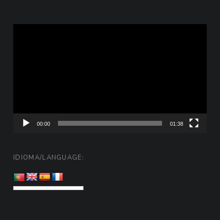
Reprodutor
de
vídeo
00:00
01:38
IDIOMA/LANGUAGE: