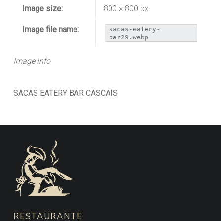
Image size:
800 × 800 px
Image file name:
sacas-eatery-
bar29.webp
Image info
SACAS EATERY BAR CASCAIS
FOOTER SIDEBAR
RESTAURANTE