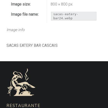
Image size:
800 × 800 px
Image file name:
sacas-eatery-
bar24.webp
Image info
SACAS EATERY BAR CASCAIS
FOOTER SIDEBAR
RESTAURANTE