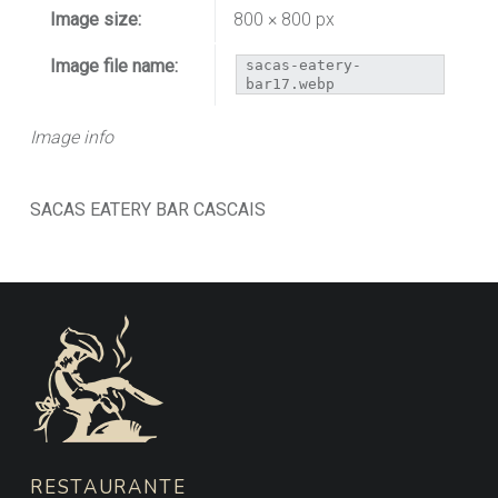
Image size:
800 × 800 px
Image file name:
sacas-eatery-
bar17.webp
Image info
SACAS EATERY BAR CASCAIS
FOOTER SIDEBAR
RESTAURANTE