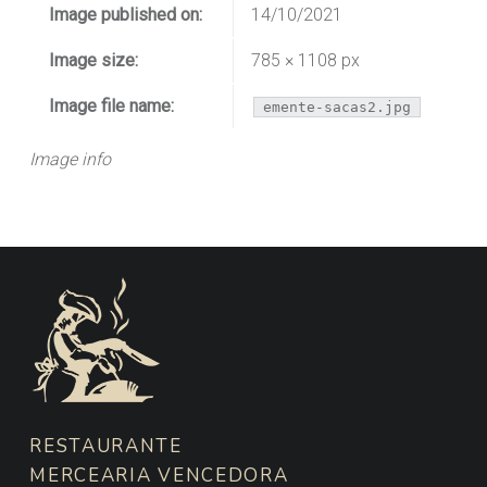
Image published on:
14/10/2021
Image size:
785 × 1108 px
Image file name:
emente-sacas2.jpg
Image info
FOOTER SIDEBAR
RESTAURANTE
MERCEARIA VENCEDORA