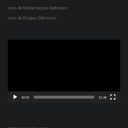
Livro de Reclamações Eletrónico
Livro de Elogios Eletrónico
Reprodutor
de
vídeo
00:00
01:38