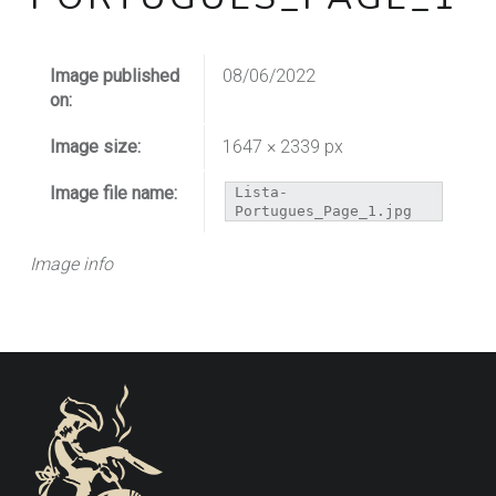
Image published
08/06/2022
on:
Image size:
1647 × 2339 px
Image file name:
Lista-
Portugues_Page_1.jpg
Image info
FOOTER SIDEBAR