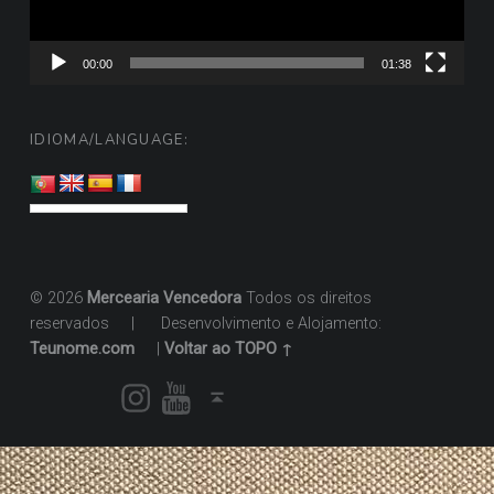
00:00
01:38
IDIOMA/LANGUAGE:
© 2026
Mercearia Vencedora
Todos os direitos
reservados
|
Desenvolvimento e Alojamento:
Teunome.com
|
Voltar ao TOPO ↑
Instagram
Youtube
Voltar ao topo ↑