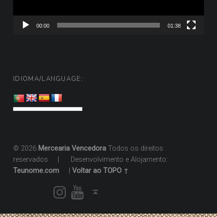
00:00
01:38
IDIOMA/LANGUAGE:
© 2026
Mercearia Vencedora
Todos os direitos
reservados
|
Desenvolvimento e Alojamento:
Teunome.com
|
Voltar ao TOPO ↑
Instagram
Youtube
Voltar ao topo ↑