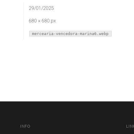
29/01/2025
680 × 680 px
mercearia-vencedora-marina6.webp
INFO
LIN