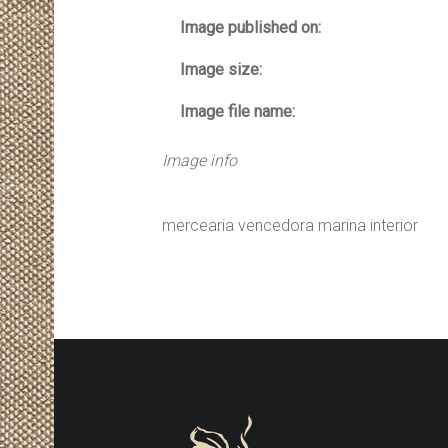
Image published on:
Image size:
Image file name:
Image info
mercearia vencedora marina interior
FOOTER SIDEBAR