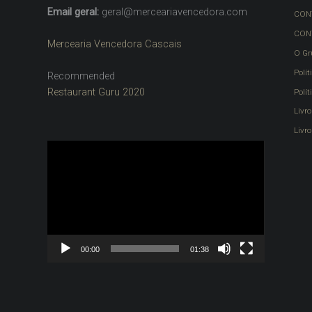
Email geral:
geral@merceariavencedora.com
CON
CON
Mercearia Vencedora Cascais
O Gr
Polít
Recommended
Restaurant Guru 2020
Polí
Livr
Livro
Reprodutor
de
vídeo
00:00
01:38