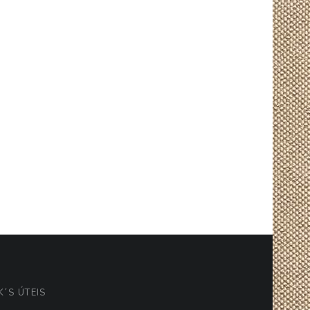
K´S ÚTEIS