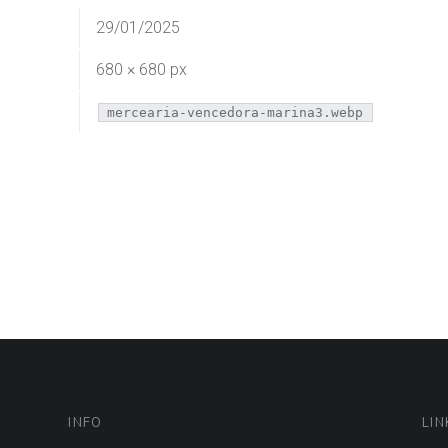
29/01/2025
680 × 680 px
mercearia-vencedora-marina3.webp
INFO
LIN