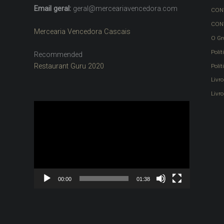
Email geral:
geral@merceariavencedora.com
CON
CON
Mercearia Vencedora Cascais
O Gr
Polít
Recommended
Restaurant Guru 2020
Polí
Livr
Livro
Reprodutor
de
vídeo
00:00
01:38