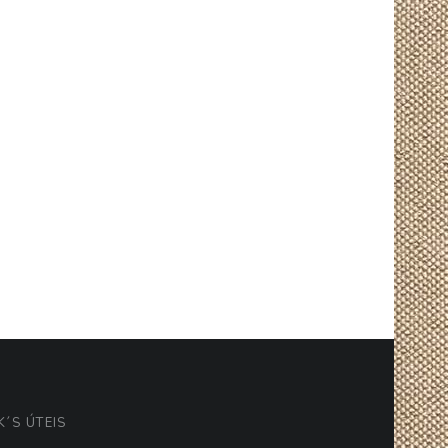
K´S ÚTEIS