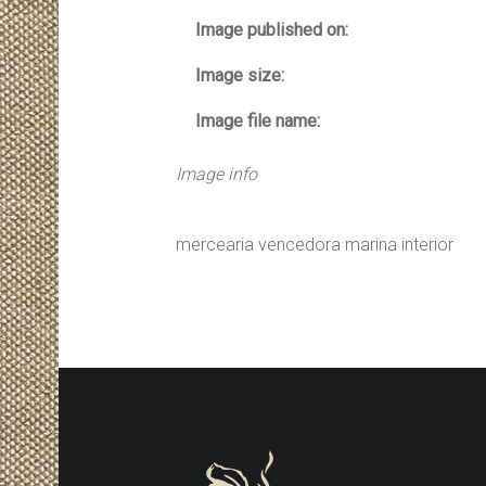
Image published on:
Image size:
Image file name:
Image info
mercearia vencedora marina interior
FOOTER SIDEBAR