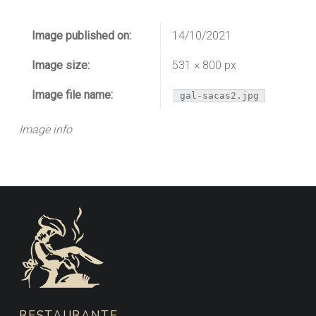
Image published on:
14/10/2021
Image size:
531 × 800 px
Image file name:
gal-sacas2.jpg
Image info
FOOTER SIDEBAR
RESTAURANTE