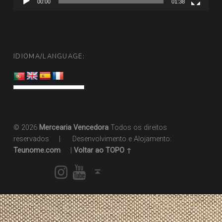
00:00
01:38
IDIOMA/LANGUAGE:
© 2026
Mercearia Vencedora
Todos os direitos
reservados
|
Desenvolvimento e Alojamento:
Teunome.com
|
Voltar ao TOPO ↑
Instagram
Youtube
Voltar ao topo ↑