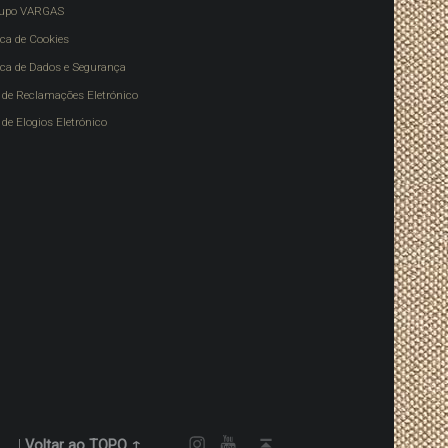
upo VARGAS
ica de Cookies
tica de Dados e Segurança
o de Reclamações Eletrónico
 de Elogios Eletrónico
Instagram
Youtube
Voltar ao topo ↑
|
Voltar ao TOPO ↑