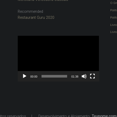
O Gr
Polít
Recommended
Restaurant Guru 2020
Polí
Livr
Livro
Reprodutor
de
vídeo
00:00
01:38
eitos reservados
|
Desenvolvimento e Alojamento:
Teunome.com