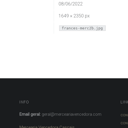
08/06/2022
1649 × 2350 px
frances-merc2b.jpg
INFO
LIN
Email geral:
geral@merceariavencedora.com
CON
CON
Mercearia Vencedora Cascais