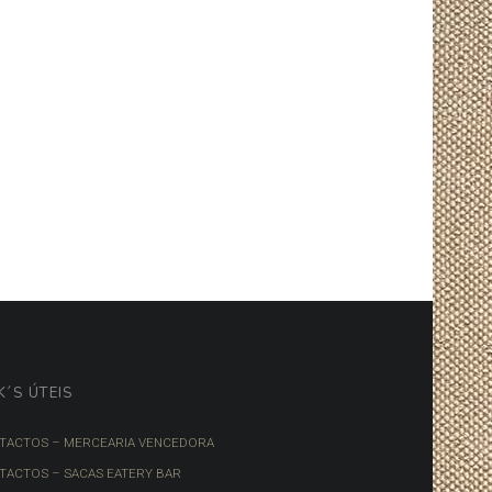
K´S ÚTEIS
TACTOS – MERCEARIA VENCEDORA
TACTOS – SACAS EATERY BAR