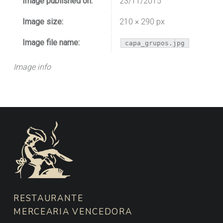
Image published on:
23/11/2015
Image size:
210 × 290 px
Image file name:
capa_grupos.jpg
Image info
FOOTER SIDEBAR
RESTAURANTE
MERCEARIA VENCEDORA