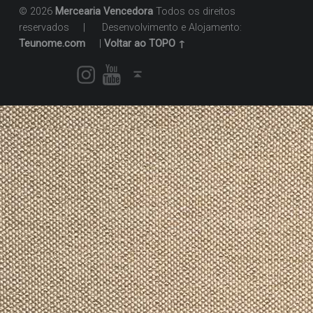
© 2026
Mercearia Vencedora
Todos os direitos
reservados
|
Desenvolvimento e Alojamento:
Teunome.com
|
Voltar ao TOPO ↑
Instagram
Youtube
Voltar ao topo ↑