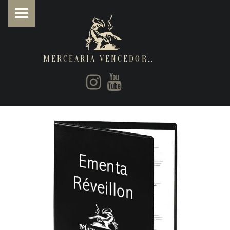
MERCEARIA VENCEDORA
PRIMARY MENU
Instagram
Youtube
Restaurantes de cozinha Italiana e Brasileira