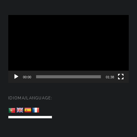
Reprodutor
de
vídeo
00:00
01:38
IDIOMA/LANGUAGE: