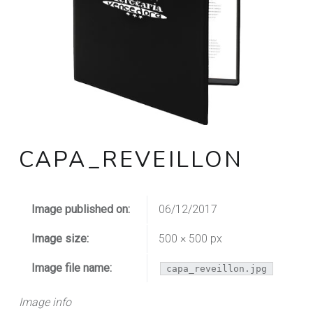
CAPA_REVEILLON
Image published on:
06/12/2017
Image size:
500 × 500 px
Image file name:
capa_reveillon.jpg
Image info