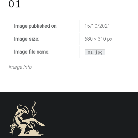
01
Image published on:
15/10/2021
Image size:
680 × 310 px
Image file name:
01.jpg
Image info
FOOTER SIDEBAR