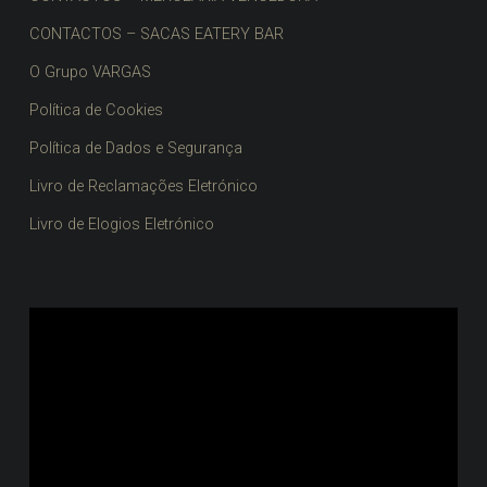
CONTACTOS – SACAS EATERY BAR
O Grupo VARGAS
Política de Cookies
Política de Dados e Segurança
Livro de Reclamações Eletrónico
Livro de Elogios Eletrónico
Reprodutor
de
vídeo