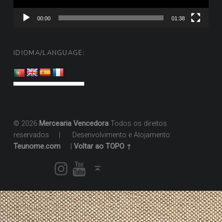
00:00
01:38
IDIOMA/LANGUAGE:
© 2026
Mercearia Vencedora
Todos os direitos
reservados
|
Desenvolvimento e Alojamento:
Teunome.com
|
Voltar ao TOPO ↑
Instagram
Youtube
Voltar ao topo ↑